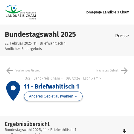
Homepage Landkreis Cham
Bundestagswahl 2025
Presse
23. Februar 2025, 11 - Briefwahltisch 1
Amtliches Endergebnis
arrow_back
arrow_forward
Vorheriges Gebiet
Nächstes Gebiet
372 - Landkreis Cham
09372124 - Eschlkam
place
11 - Briefwahltisch 1
Anderes Gebiet auswählen
Ergebnisübersicht
Ergebnisübersicht
Bundestagswahl 2025, 11 - Briefwahltisch 1
file_download