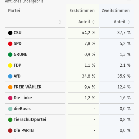
Amtliches Endergebnis
Partei
Erststimmen
Zweitstimmen
Anteil
Anteil
CSU
44,2 %
37,7 %
SPD
7,8 %
5,2 %
GRÜNE
0,9 %
1,3 %
FDP
1,1 %
2,1 %
AfD
34,8 %
35,9 %
FREIE WÄHLER
9,4 %
12,4 %
Die Linke
1,2 %
1,6 %
dieBasis
-
0,0 %
Tierschutzpartei
-
0,8 %
Die PARTEI
-
0,0 %