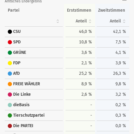
Amtliches Endergebnis
Partei
Erststimmen
Zweitstimmen
Anteil
Anteil
CSU
46,0 %
42,1 %
SPD
10,8 %
7,5 %
GRÜNE
3,6 %
4,1 %
FDP
2,1 %
3,9 %
AfD
25,2 %
26,3 %
FREIE WÄHLER
8,9 %
9,8 %
Die Linke
2,6 %
3,2 %
dieBasis
-
0,2 %
Tierschutzpartei
-
0,3 %
Die PARTEI
-
0,0 %