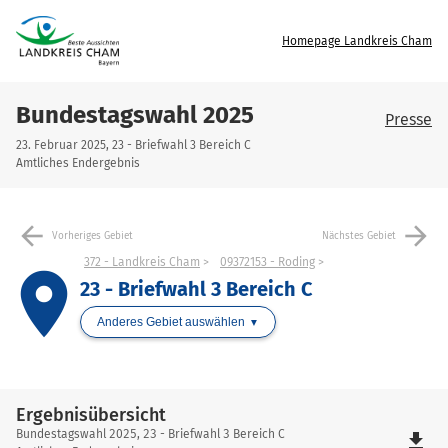
Homepage Landkreis Cham
Bundestagswahl 2025
Presse
23. Februar 2025, 23 - Briefwahl 3 Bereich C
Amtliches Endergebnis
arrow_back
arrow_forward
Vorheriges Gebiet
Nächstes Gebiet
372 - Landkreis Cham
09372153 - Roding
place
23 - Briefwahl 3 Bereich C
Anderes Gebiet auswählen
Ergebnisübersicht
Ergebnisübersicht
Bundestagswahl 2025, 23 - Briefwahl 3 Bereich C
file_download