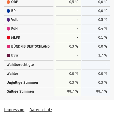
ÖDP
0,5 %
0,0 %
BP
-
0,0 %
Volt
-
0,5 %
PdH
-
0,4 %
MLPD
-
0,1 %
BÜNDNIS DEUTSCHLAND
0,3 %
0,0 %
BSW
-
1,7 %
Wahlberechtigte
-
-
Wähler
0,0 %
0,0 %
Ungültige Stimmen
0,3 %
0,3 %
Gültige Stimmen
99,7 %
99,7 %
Impressum
Datenschutz