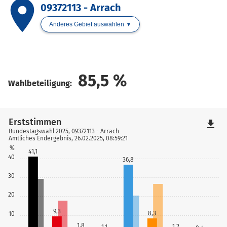
place
09372113 - Arrach
Anderes Gebiet auswählen
85,5
%
Wahlbeteiligung:
Erststimmen
file_download
Bundestagswahl 2025, 09372113 - Arrach
Amtliches Endergebnis, 26.02.2025, 08:59:21
%
41,1
40
36,8
30
20
9,3
8,3
10
1,8
1,2