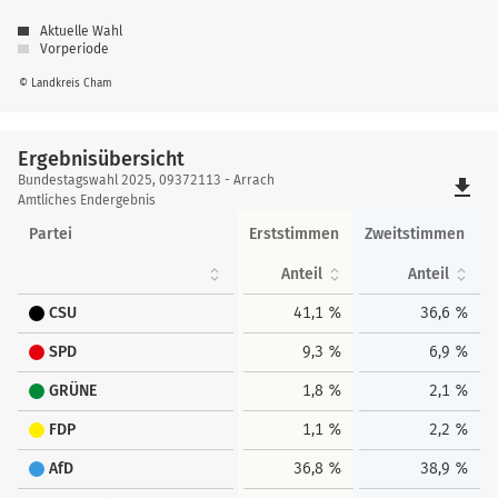
Aktuelle Wahl
Vorperiode
© Landkreis Cham
Ergebnisübersicht
Ergebnisübersicht
Bundestagswahl 2025, 09372113 - Arrach
file_download
Amtliches Endergebnis
Partei
Erststimmen
Zweitstimmen
Anteil
Anteil
CSU
41,1 %
36,6 %
SPD
9,3 %
6,9 %
GRÜNE
1,8 %
2,1 %
FDP
1,1 %
2,2 %
AfD
36,8 %
38,9 %