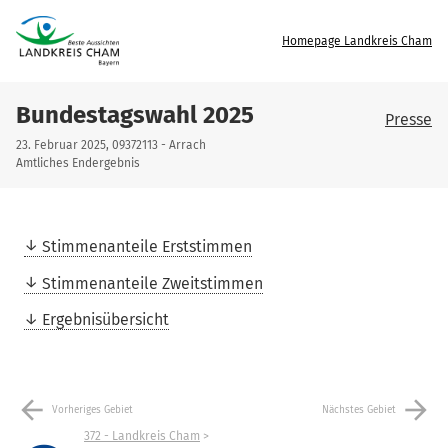
Homepage Landkreis Cham
Bundestagswahl 2025
Presse
23. Februar 2025, 09372113 - Arrach
Amtliches Endergebnis
Stimmenanteile Erststimmen
Stimmenanteile Zweitstimmen
Ergebnisübersicht
arrow_back
arrow_forward
Vorheriges Gebiet
Nächstes Gebiet
372 - Landkreis Cham