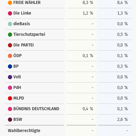
FREIE WÄHLER
8,3 %
8,4 %
Die Linke
1,2 %
1,3 %
dieBasis
-
0,0 %
Tierschutzpartei
-
0,5 %
Die PARTEI
-
0,0 %
ÖDP
0,1 %
0,1 %
BP
-
0,3 %
Volt
-
0,0 %
PdH
-
0,0 %
MLPD
-
0,0 %
BÜNDNIS DEUTSCHLAND
0,4 %
0,1 %
BSW
-
2,6 %
Wahlberechtigte
-
-