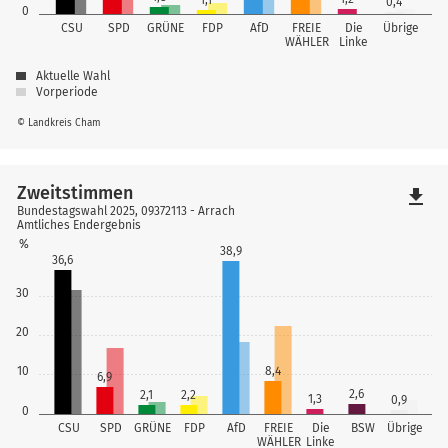
1,1
0,4
0
CSU
SPD
GRÜNE
FDP
AfD
FREIE
Die
Übrige
WÄHLER
Linke
Aktuelle Wahl
Vorperiode
© Landkreis Cham
Zweitstimmen
file_download
Bundestagswahl 2025, 09372113 - Arrach
Amtliches Endergebnis
%
38,9
36,6
30
20
10
8,4
6,9
2,6
2,1
2,2
1,3
0,9
0
CSU
SPD
GRÜNE
FDP
AfD
FREIE
Die
BSW
Übrige
WÄHLER
Linke