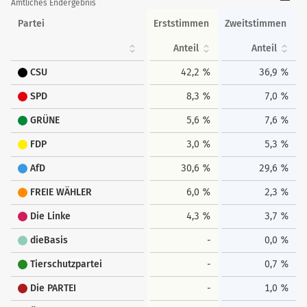
Amtliches Endergebnis
Partei
Erststimmen
Zweitstimmen
Anteil
Anteil
CSU
42,2 %
36,9 %
SPD
8,3 %
7,0 %
GRÜNE
5,6 %
7,6 %
FDP
3,0 %
5,3 %
AfD
30,6 %
29,6 %
FREIE WÄHLER
6,0 %
2,3 %
Die Linke
4,3 %
3,7 %
dieBasis
-
0,0 %
Tierschutzpartei
-
0,7 %
Die PARTEI
-
1,0 %