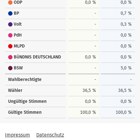
ÖDP
0,0 %
0,0 %
BP
-
0,7 %
Volt
-
0,3 %
PdH
-
0,0 %
MLPD
-
0,0 %
BÜNDNIS DEUTSCHLAND
0,0 %
0,0 %
BSW
-
5,0 %
Wahlberechtigte
-
-
Wähler
36,5 %
36,5 %
Ungültige Stimmen
0,0 %
0,0 %
Gültige Stimmen
100,0 %
100,0 %
Impressum
Datenschutz