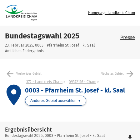
Homepage Landkreis Cham
Bundestagswahl 2025
Presse
23. Februar 2025, 0003 - Pfarrheim St. Josef - kl. Saal
Amtliches Endergebnis
arrow_back
arrow_forward
Vorheriges Gebiet
Nächstes Gebiet
372 - Landkreis Cham
09372116 - Cham
place
0003 - Pfarrheim St. Josef - kl. Saal
Anderes Gebiet auswählen
Ergebnisübersicht
Ergebnisübersicht
Bundestagswahl 2025, 0003 - Pfarrheim St. Josef - kl. Saal
file_download