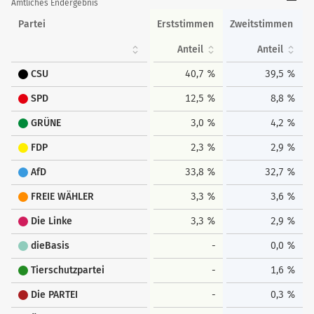
Amtliches Endergebnis
Partei
Erststimmen
Zweitstimmen
Anteil
Anteil
CSU
40,7 %
39,5 %
SPD
12,5 %
8,8 %
GRÜNE
3,0 %
4,2 %
FDP
2,3 %
2,9 %
AfD
33,8 %
32,7 %
FREIE WÄHLER
3,3 %
3,6 %
Die Linke
3,3 %
2,9 %
dieBasis
-
0,0 %
Tierschutzpartei
-
1,6 %
Die PARTEI
-
0,3 %