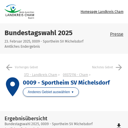
Homepage Landkreis Cham
Bundestagswahl 2025
Presse
23. Februar 2025, 0009 - Sportheim SV Michelsdorf
Amtliches Endergebnis
arrow_back
arrow_forward
Vorheriges Gebiet
Nächstes Gebiet
372 - Landkreis Cham
09372116 - Cham
place
0009 - Sportheim SV Michelsdorf
Anderes Gebiet auswählen
Ergebnisübersicht
Ergebnisübersicht
Bundestagswahl 2025, 0009 - Sportheim SV Michelsdorf
file_download