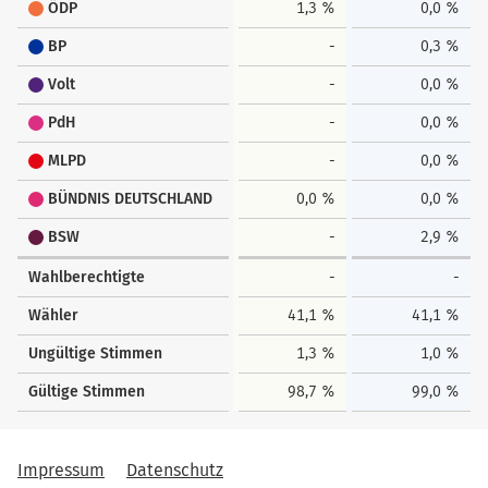
ÖDP
1,3 %
0,0 %
BP
-
0,3 %
Volt
-
0,0 %
PdH
-
0,0 %
MLPD
-
0,0 %
BÜNDNIS DEUTSCHLAND
0,0 %
0,0 %
BSW
-
2,9 %
Wahlberechtigte
-
-
Wähler
41,1 %
41,1 %
Ungültige Stimmen
1,3 %
1,0 %
Gültige Stimmen
98,7 %
99,0 %
Impressum
Datenschutz