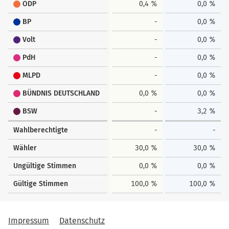
ÖDP
0,4 %
0,0 %
BP
-
0,0 %
Volt
-
0,0 %
PdH
-
0,0 %
MLPD
-
0,0 %
BÜNDNIS DEUTSCHLAND
0,0 %
0,0 %
BSW
-
3,2 %
Wahlberechtigte
-
-
Wähler
30,0 %
30,0 %
Ungültige Stimmen
0,0 %
0,0 %
Gültige Stimmen
100,0 %
100,0 %
Impressum
Datenschutz