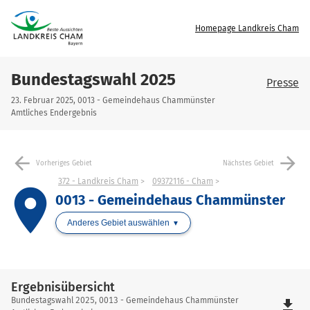
Homepage Landkreis Cham
Bundestagswahl 2025
Presse
23. Februar 2025, 0013 - Gemeindehaus Chammünster
Amtliches Endergebnis
arrow_back
arrow_forward
Vorheriges Gebiet
Nächstes Gebiet
372 - Landkreis Cham
09372116 - Cham
place
0013 - Gemeindehaus Chammünster
Anderes Gebiet auswählen
Ergebnisübersicht
Ergebnisübersicht
Bundestagswahl 2025, 0013 - Gemeindehaus Chammünster
file_download