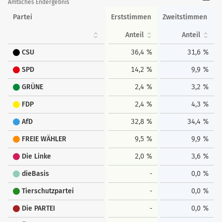
Amtliches Endergebnis
Partei
Erststimmen
Zweitstimmen
Anteil
Anteil
CSU
36,4 %
31,6 %
SPD
14,2 %
9,9 %
GRÜNE
2,4 %
3,2 %
FDP
2,4 %
4,3 %
AfD
32,8 %
34,4 %
FREIE WÄHLER
9,5 %
9,9 %
Die Linke
2,0 %
3,6 %
dieBasis
-
0,0 %
Tierschutzpartei
-
0,0 %
Die PARTEI
-
0,0 %