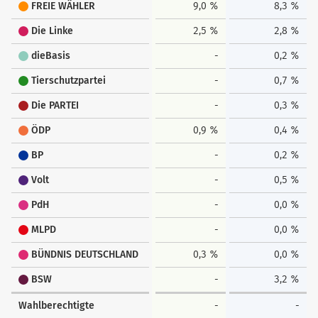
FREIE WÄHLER
9,0 %
8,3 %
Die Linke
2,5 %
2,8 %
dieBasis
-
0,2 %
Tierschutzpartei
-
0,7 %
Die PARTEI
-
0,3 %
ÖDP
0,9 %
0,4 %
BP
-
0,2 %
Volt
-
0,5 %
PdH
-
0,0 %
MLPD
-
0,0 %
BÜNDNIS DEUTSCHLAND
0,3 %
0,0 %
BSW
-
3,2 %
Wahlberechtigte
-
-