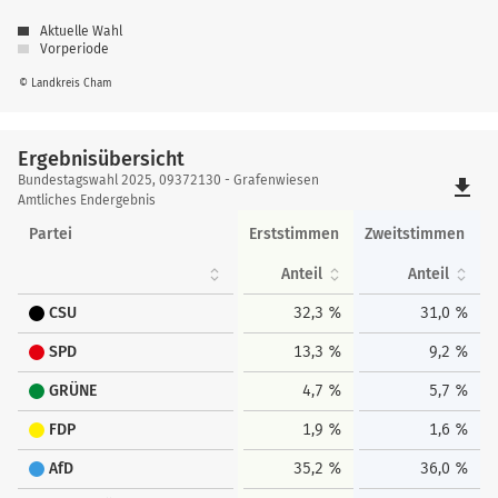
Aktuelle Wahl
Vorperiode
© Landkreis Cham
Ergebnisübersicht
Ergebnisübersicht
Bundestagswahl 2025, 09372130 - Grafenwiesen
file_download
Amtliches Endergebnis
Partei
Erststimmen
Zweitstimmen
Anteil
Anteil
CSU
32,3 %
31,0 %
SPD
13,3 %
9,2 %
GRÜNE
4,7 %
5,7 %
FDP
1,9 %
1,6 %
AfD
35,2 %
36,0 %