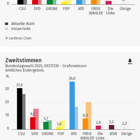
0
CSU
SPD
GRÜNE
FDP
AfD
FREIE
Die
Übrige
WÄHLER
Linke
Aktuelle Wahl
Vorperiode
© Landkreis Cham
Zweitstimmen
file_download
Bundestagswahl 2025, 09372130 - Grafenwiesen
Amtliches Endergebnis
%
36,0
31,0
30
20
9,2
10
8,3
5,7
3,2
2,8
2,2
1,6
0
CSU
SPD
GRÜNE
FDP
AfD
FREIE
Die
BSW
Übrige
WÄHLER
Linke