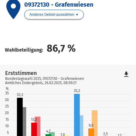
place
09372130 - Grafenwiesen
Anderes Gebiet auswählen
86,7
%
Wahlbeteiligung:
Erststimmen
file_download
Bundestagswahl 2025, 09372130 - Grafenwiesen
Amtliches Endergebnis, 26.02.2025, 08:59:21
%
35,2
35
32,3
30
25
20
15
13,3
9,0
10
4,7
5
2,5
1,9
1,1