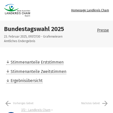
Homepage Landkreis Cham
Bundestagswahl 2025
Presse
23. Februar 2025, 09372130 - Grafenwiesen
Amtliches Endergebnis
Stimmenanteile Erststimmen
Stimmenanteile Zweitstimmen
Ergebnisübersicht
arrow_back
arrow_forward
Vorheriges Gebiet
Nächstes Gebiet
372 - Landkreis Cham